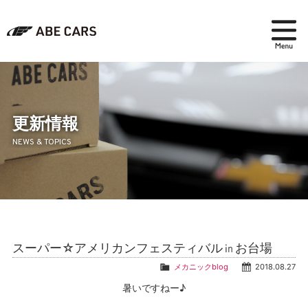
在庫検索
パーツ＆アクセサリー
更新情報
NEWS & TOPICS
アフターセールス
会社紹介
ブログ
スーパー☆アメリカンフェスティバル㏌お台場
採用情報
メカニックblog
2018.08.27
暑いですねー♪