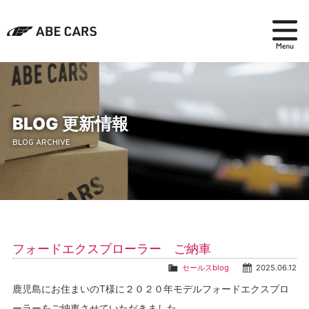
在庫検索
パーツ＆アクセサリー
BLOG 更新情報
BLOG ARCHIVE
アフターセールス
会社紹介
ブログ
フォードエクスプローラー ご納車
採用情報
セールスblog
2025.06.12
鹿児島にお住まいのT様に２０２０年モデルフォードエクスプロ
ーラーをご納車させていただきました。