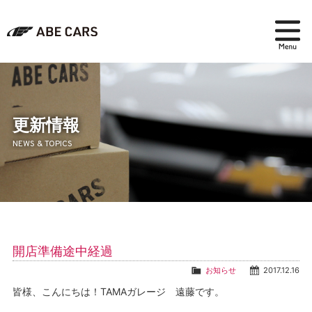
在庫検索
パーツ＆アクセサリー
更新情報
NEWS & TOPICS
アフターセールス
会社紹介
ブログ
開店準備途中経過
採用情報
お知らせ
2017.12.16
皆様、こんにちは！TAMAガレージ 遠藤です。