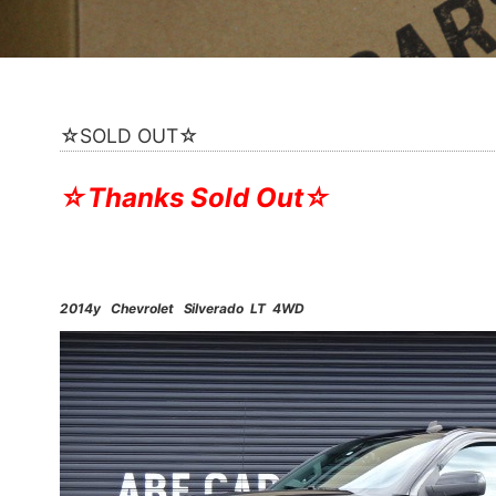
☆SOLD OUT☆
☆Thanks Sold Out☆
2014y Chevrolet Silverado LT 4WD