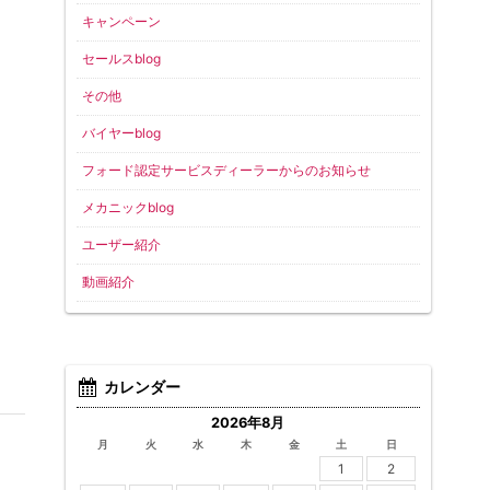
キャンペーン
セールスblog
その他
バイヤーblog
フォード認定サービスディーラーからのお知らせ
メカニックblog
ユーザー紹介
動画紹介
カレンダー
2026年8月
月
火
水
木
金
土
日
1
2