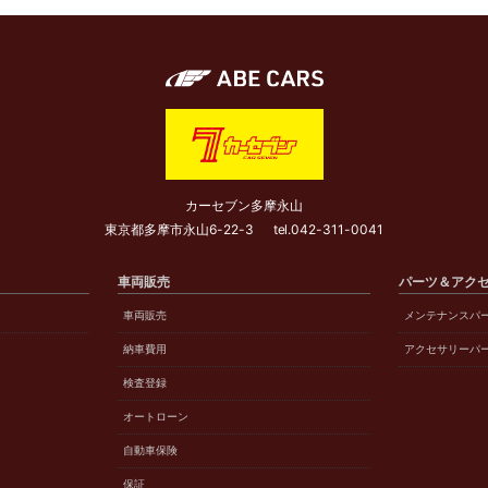
カーセブン多摩永山
東京都多摩市永山6-22-3
tel.
042-311-0041
車両販売
パーツ＆アク
車両販売
メンテナンスパ
納車費用
アクセサリーパ
検査登録
オートローン
自動車保険
保証