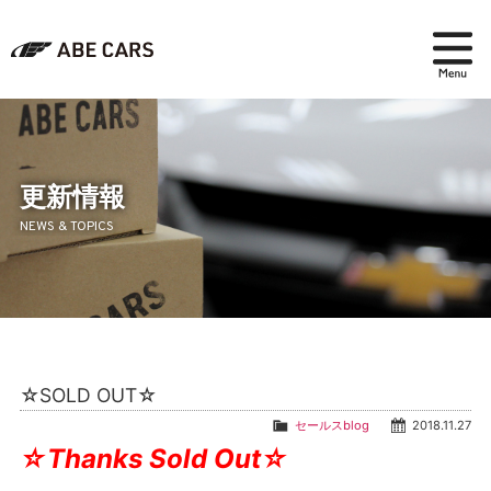
在庫検索
パーツ＆アクセサリー
更新情報
NEWS & TOPICS
アフターセールス
会社紹介
ブログ
☆SOLD OUT☆
採用情報
セールスblog
2018.11.27
☆Thanks Sold Out☆