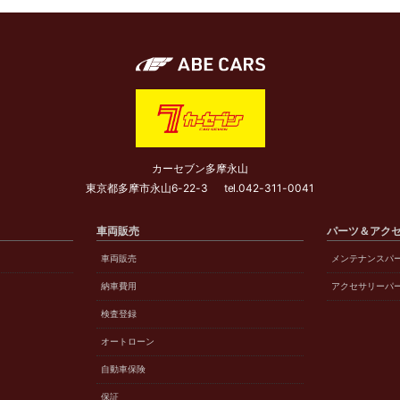
カーセブン多摩永山
東京都多摩市永山6-22-3
tel.
042-311-0041
車両販売
パーツ＆アク
車両販売
メンテナンスパ
納車費用
アクセサリーパ
検査登録
オートローン
自動車保険
保証