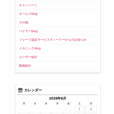
キャンペーン
セールスblog
その他
バイヤーblog
フォード認定サービスディーラーからのお知らせ
メカニックblog
ユーザー紹介
動画紹介
カレンダー
2026年8月
月
火
水
木
金
土
日
1
2