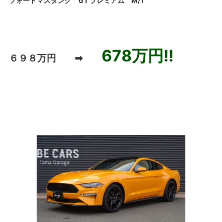
フォードマスタング GT プレミアム M/T
678万円!!
６９８万円 ➡