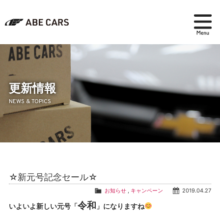
在庫検索
パーツ＆アクセサリー
更新情報
NEWS & TOPICS
アフターセールス
会社紹介
ブログ
☆新元号記念セール☆
採用情報
お知らせ
,
キャンペーン
2019.04.27
令和
いよいよ新しい元号「
」になりますね