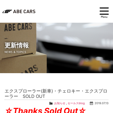
在庫検索
パーツ＆アクセサリー
更新情報
NEWS & TOPICS
アフターセールス
会社紹介
ブログ
エクスプローラー(新車)・チェロキー・エクスプロ
採用情報
ーラー SOLD OUT
お知らせ
,
セールスblog
2019.07.13
☆Thanks Sold Out☆