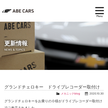
在庫検索
パーツ＆アクセサリー
更新情報
NEWS & TOPICS
アフターセールス
会社紹介
ブログ
グランドチェロキー ドライブレコーダー取付け
採用情報
メカニックblog
2020.10.30
グランドチェロキーをお乗りのＯ様がドライブレコーダー取付け
でご来店されました。