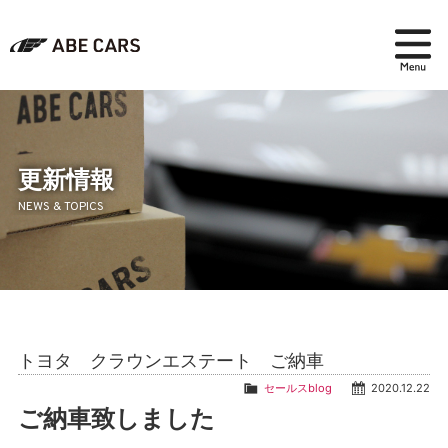
在庫検索
パーツ＆アクセサリー
更新情報
NEWS & TOPICS
アフターセールス
会社紹介
ブログ
トヨタ クラウンエステート ご納車
採用情報
セールスblog
2020.12.22
ご納車致しました