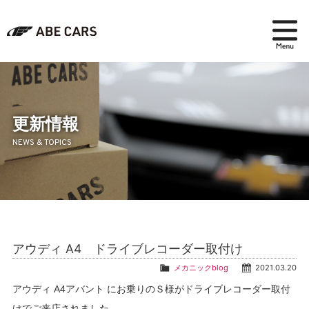
在庫検索
パーツ＆アクセサリー
更新情報
NEWS & TOPICS
アフターセールス
会社紹介
ブログ
アウディ A4 ドライブレコーダー取付け
採用情報
メカニックblog
2021.03.20
アウディ A4アバント にお乗りのＳ様がドライブレコーダー取付
けでご来店されました。