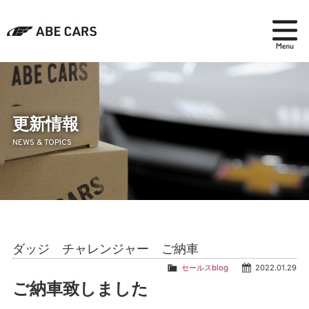
在庫検索
パーツ＆アクセサリー
更新情報
NEWS & TOPICS
アフターセールス
会社紹介
ブログ
ダッジ チャレンジャー ご納車
採用情報
セールスblog
2022.01.29
ご納車致しました