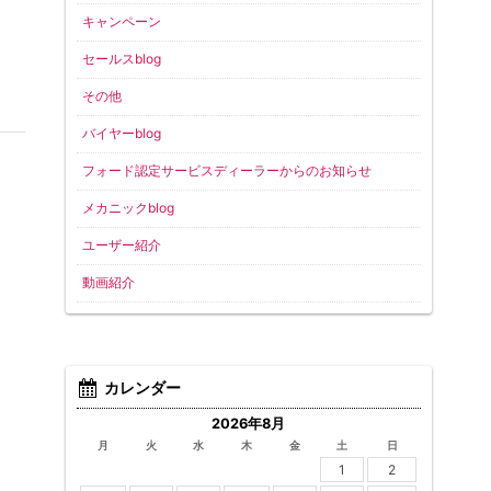
キャンペーン
セールスblog
その他
バイヤーblog
フォード認定サービスディーラーからのお知らせ
メカニックblog
ユーザー紹介
動画紹介
カレンダー
2026年8月
月
火
水
木
金
土
日
1
2