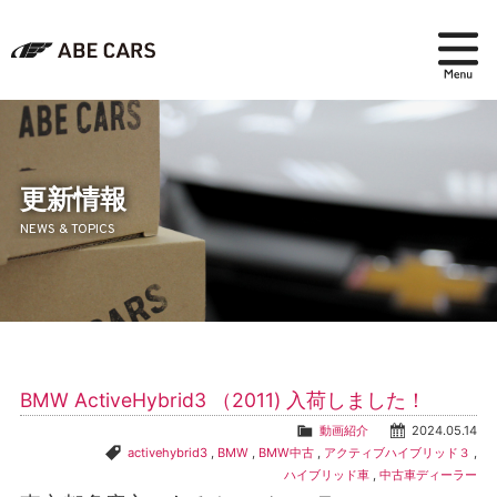
在庫検索
パーツ＆アクセサリー
更新情報
NEWS & TOPICS
アフターセールス
会社紹介
ブログ
BMW ActiveHybrid3 （2011) 入荷しました！
採用情報
動画紹介
2024.05.14
activehybrid3
,
BMW
,
BMW中古
,
アクティブハイブリッド３
,
ハイブリッド車
,
中古車ディーラー