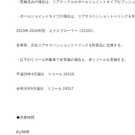
・実施済みの場合は、リアナックルがボールジョイントタイプかブッシ
・ボールジョイントタイプの場合は、リアサスペンショントーリンクを
2013年-2016年型 エクスプローラー（21S32）
全車両、左右リアサスペンショントーリンクを対策品に交換する。
・以下のリコール対象車で未実施の場合も、本リコールを実施する。
平成29年4月届出 リコール 16S18
令和元年9月届出 リコール 19S17
◆作業時間
約2時間