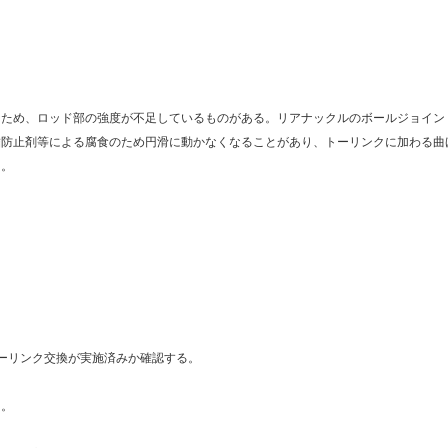
なため、ロッド部の強度が不足しているものがある。リアナックルのボールジョイン
結防止剤等による腐食のため円滑に動かなくなることがあり、トーリンクに加わる曲
る。
トーリンク交換が実施済みか確認する。
る。