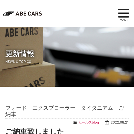
在庫検索
パーツ＆アクセサリー
更新情報
NEWS & TOPICS
アフターセールス
会社紹介
ブログ
フォード エクスプローラー タイタニアム ご
採用情報
納車
セールスblog
2022.08.21
ご納車致しました