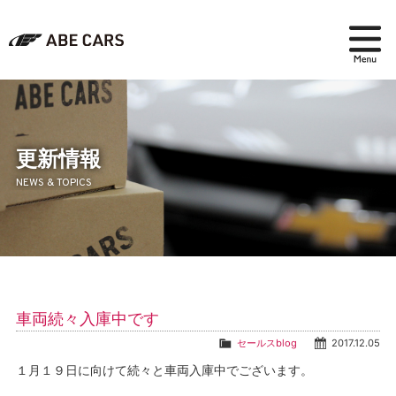
在庫検索
パーツ＆アクセサリー
更新情報
NEWS & TOPICS
アフターセールス
会社紹介
ブログ
車両続々入庫中です
採用情報
セールスblog
2017.12.05
１月１９日に向けて続々と車両入庫中でございます。