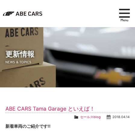
在庫検索
パーツ＆アクセサリー
更新情報
NEWS & TOPICS
アフターセールス
会社紹介
ブログ
ABE CARS Tama Garage といえば！
採用情報
セールスblog
2018.04.14
新着車両のご紹介です!!