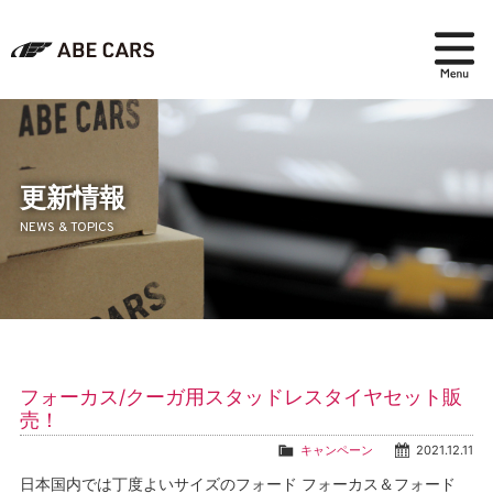
在庫検索
パーツ＆アクセサリー
更新情報
NEWS & TOPICS
アフターセールス
会社紹介
ブログ
フォーカス/クーガ用スタッドレスタイヤセット販
採用情報
売！
キャンペーン
2021.12.11
日本国内では丁度よいサイズのフォード フォーカス＆フォード