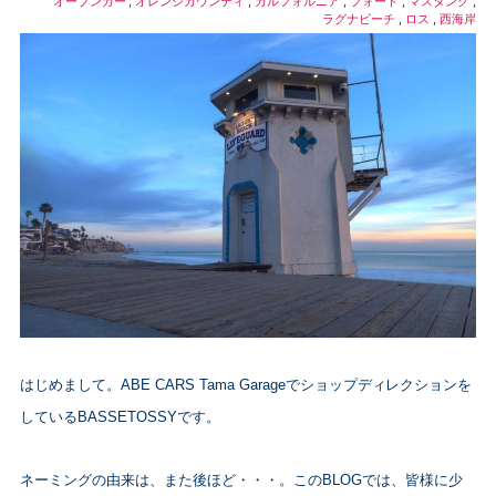
オープンカー
,
オレンジカウンティ
,
カルフォルニア
,
フォード
,
マスタング
,
ラグナビーチ
,
ロス
,
西海岸
はじめまして。ABE CARS Tama Garageでショップディレクションを
しているBASSETOSSYです。
ネーミングの由来は、また後ほど・・・。
このBLOGでは、皆様に少