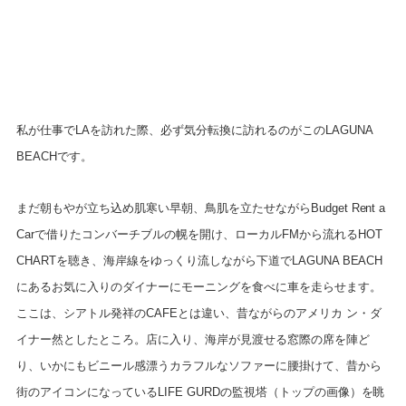
私が仕事でLAを訪れた際、必ず気分転換に訪れるのがこのLAGUNA
BEACHです。
まだ朝もやが立ち込め肌寒い早朝、鳥肌を立たせながらBudget Rent a
Carで借りたコンバーチブルの幌を開け、ローカルFMから流れるHOT
CHARTを聴き、海岸線をゆっくり流しながら下道でLAGUNA BEACH
にあるお気に入りのダイナーにモーニングを食べに車を走らせます。
ここは、シアトル発祥のCAFEとは違い、昔ながらのアメリカ ン・ダ
イナー然としたところ。店に入り、海岸が見渡せる窓際の席を陣ど
り、いかにもビニール感漂うカラフルなソファーに腰掛けて、昔から
街のアイコンになっているLIFE GURDの監視塔（トップの画像）を眺