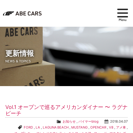
在庫検索
パーツ＆アクセサリー
更新情報
NEWS & TOPICS
アフターセールス
会社紹介
ブログ
Vol.1 オープンで巡るアメリカンダイナー 〜 ラグナ
採用情報
ビーチ
お知らせ
,
バイヤーblog
2018.04.07
FORD
,
LA
,
LAGUNA BEACH
,
MUSTANG
,
OPENCAR
,
V8
,
アメ車
,