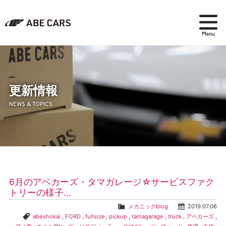
在庫検索
パーツ＆アクセサリー
更新情報
NEWS & TOPICS
アフターセールス
会社紹介
ブログ
6月のアベカーズ・タマガレージ☆サービスファク
採用情報
トリーの様子…
メカニックblog
2019.07.06
abeshokai
,
FORD
,
fullsize
,
pickup
,
tamagarage
,
truck
,
アベカーズ
,