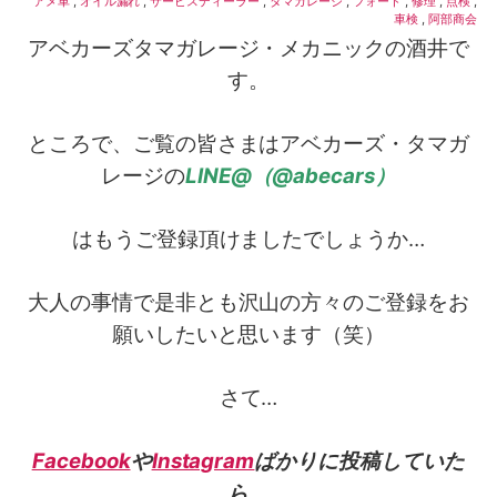
アメ車
,
オイル漏れ
,
サービスディーラー
,
タマガレージ
,
フォード
,
修理
,
点検
,
車検
,
阿部商会
アベカーズタマガレージ・メカニックの酒井で
す。
ところで、ご覧の皆さまはアベカーズ・タマガ
レージの
LINE@（@abecars）
はもうご登録頂けましたでしょうか…
大人の事情で是非とも沢山の方々のご登録をお
願いしたいと思います（笑）
さて…
Facebook
や
Instagram
ばかりに投稿していた
ら、